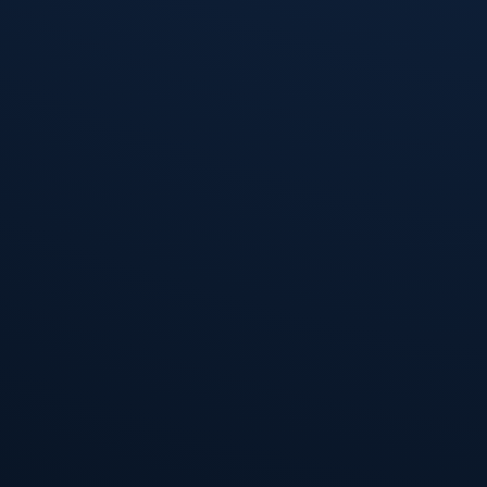
熱門功能
賠率解析、賽程查詢、新聞追蹤、APP入口
賠率解析
深入整理奪冠熱門、盤口走勢與比賽前後的觀察角度，幫助你