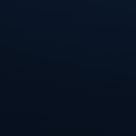
前往了解
賽程賽事
查看從分組賽、淘汰賽到決賽的完整時間安排，快速掌握每場
瀏覽時間表
官方註冊
透過清晰步驟說明前往官方入口，了解建立帳戶流程、頁面操
開始註冊
手機版下載
支援iOS與Android裝置，方便你在行動裝置上查閱賽程、追