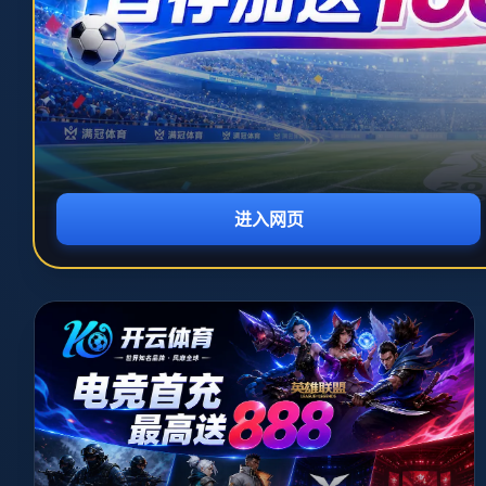
2026世界盃投注指南
2026世界盃投注網
官方註冊與最佳賠率解
一站式整合2026世界盃賽程賽事、熱門盤口觀察、球隊動態
立即前往官方註冊
查看完整賽程賽事
賽程
追蹤小組賽至決賽的重要時間點與對戰資訊
賠率
聚焦熱門隊伍、市場變化與觀察重點
下載
隨時在手機上瀏覽資訊與快速前往平台