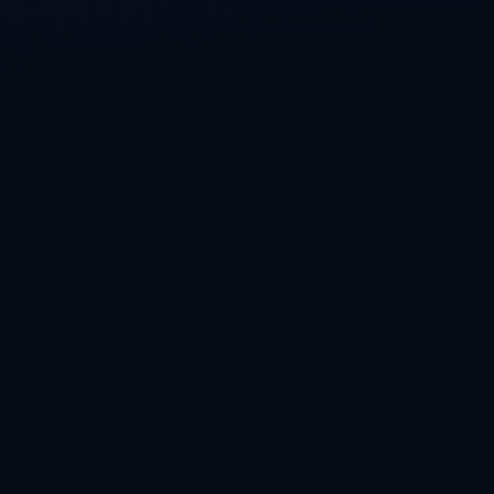
值得留意、目前盤口有甚麼變化、在哪裡可以安全地完成官方註
下。對於剛開始關注世界盃的訪客而言，這樣的配置有助於快速