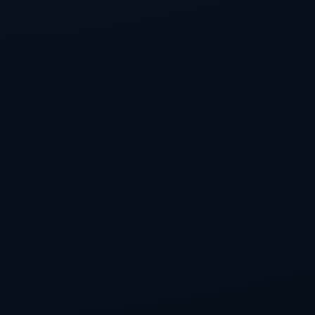
可以依照自己的節奏逐步了解平台與比賽資訊。